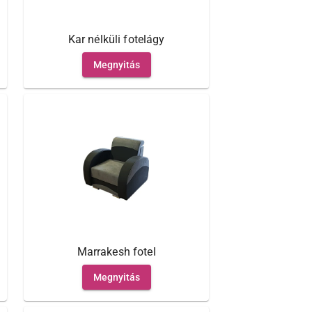
Kar nélküli fotelágy
Megnyitás
Marrakesh fotel
Megnyitás