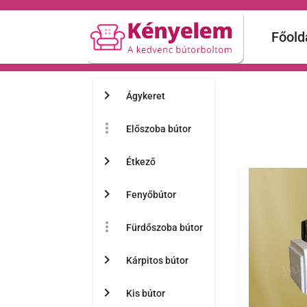
Főold
chevron_right
Ágykeret
more_vert
Előszoba bútor
chevron_right
Étkező
chevron_right
Fenyőbútor
more_vert
Fürdőszoba bútor
chevron_right
Kárpitos bútor
chevron_right
Kis bútor