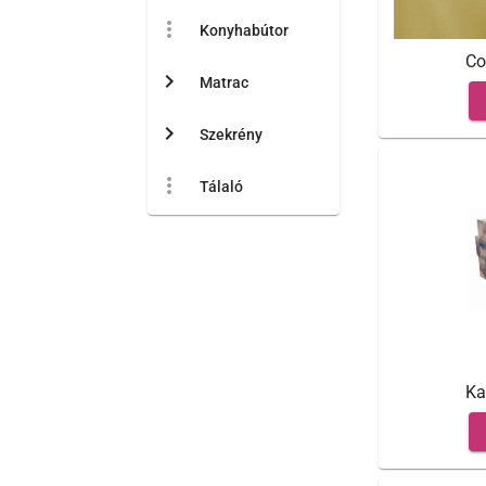
more_vert
Konyhabútor
Co
chevron_right
Matrac
chevron_right
Szekrény
more_vert
Tálaló
Ka