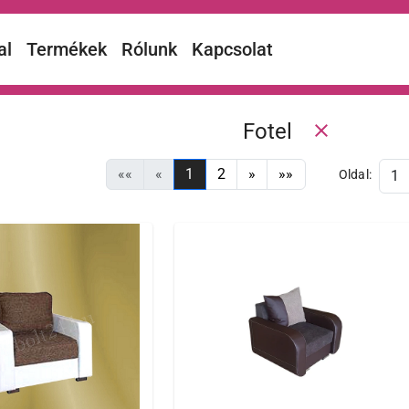
al
Termékek
Rólunk
Kapcsolat
Fotel
close
««
«
1
2
»
»»
Oldal: