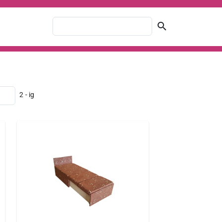
search
2 - ig