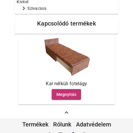
Kivitel
chevron_right
Szivacsos
Kapcsolódó termékek
Kar nélküli fotelágy
Megnyitás
expand_less
Termékek
Rólunk
Adatvédelem