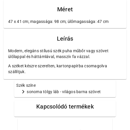
Méret
47 x 41 cm; magassága: 98 cm; ülőmagassága: 47 cm
Leírás
Modern, elegáns stílusú szék puha műbőr vagy szövet
ülőlappal és háttámlával, masszív fa vázzal.
A széket készre szerelten, kartonpapírba csomagolva
szállítjuk.
Szék színe
chevron_right
sonoma tölgy láb - világos barna szövet
Kapcsolódó termékek