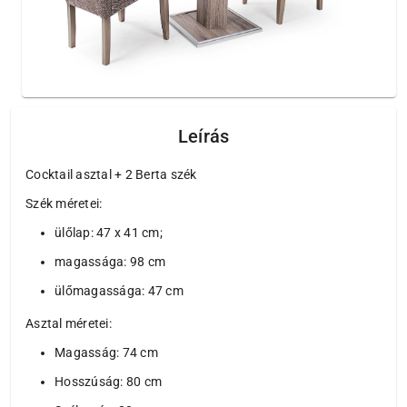
Leírás
Cocktail asztal + 2 Berta szék
Szék méretei:
ülőlap: 47 x 41 cm;
magassága: 98 cm
ülőmagassága: 47 cm
Asztal méretei:
Magasság: 74 cm
Hosszúság: 80 cm