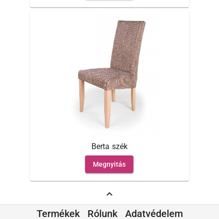
Berta szék
Megnyitás
expand_less
Termékek
Rólunk
Adatvédelem