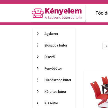
Főold
chevron_right
Ágykeret
more_vert
Előszoba bútor
«
chevron_right
Étkező
chevron_right
Fenyőbútor
more_vert
Fürdőszoba bútor
chevron_right
Kárpitos bútor
chevron_right
Kis bútor