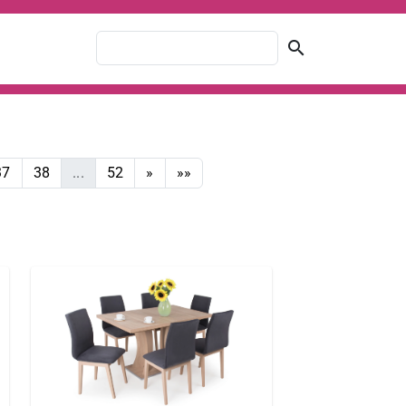
search
37
38
...
52
»
»»