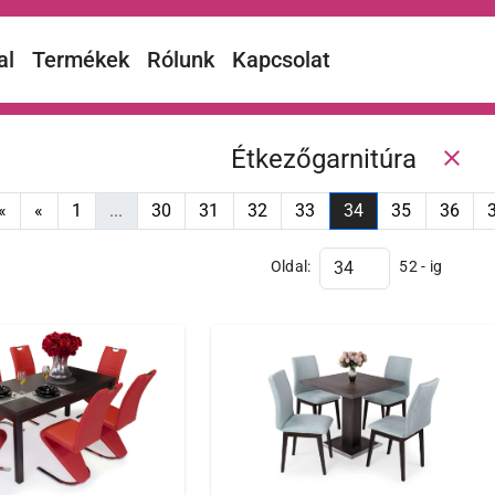
al
Termékek
Rólunk
Kapcsolat
Étkezőgarnitúra
close
«
«
1
...
30
31
32
33
34
35
36
Oldal:
52 - ig