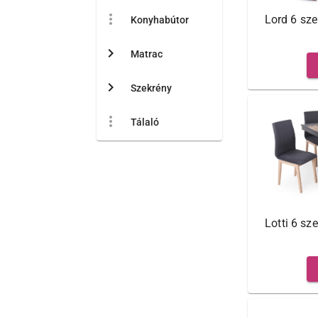
more_vert
Lord 6 sze
Konyhabútor
chevron_right
Matrac
chevron_right
Szekrény
more_vert
Tálaló
Lotti 6 sz