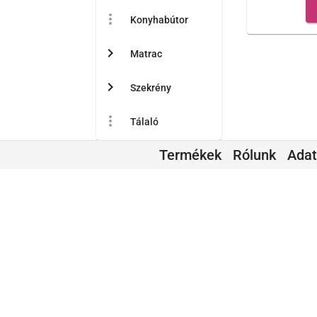
more_vert
Konyhabútor
chevron_right
Matrac
chevron_right
Szekrény
more_vert
Tálaló
Termékek
Rólunk
Ada