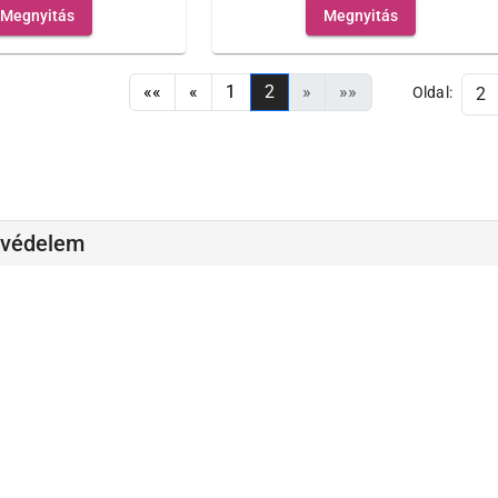
Megnyitás
Megnyitás
««
«
1
2
»
»»
Oldal:
tvédelem