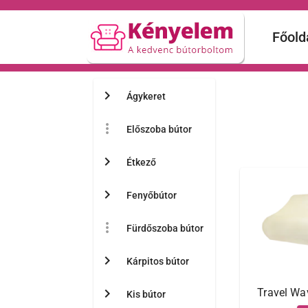
Főold
chevron_right
Ágykeret
more_vert
Előszoba bútor
chevron_right
Étkező
chevron_right
Fenyőbútor
more_vert
Fürdőszoba bútor
chevron_right
Kárpitos bútor
chevron_right
Travel Wa
Kis bútor