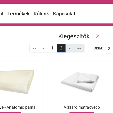
al
Termékek
Rólunk
Kapcsolat
Kiegészítők
close
««
«
1
2
»
»»
Oldal:
ve - Anatomic párna
Vízzáró matracvédő