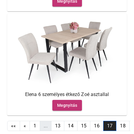
Megnyitás
Elena 6 személyes étkező Zoé asztallal
Megnyitás
««
«
1
...
13
14
15
16
17
18