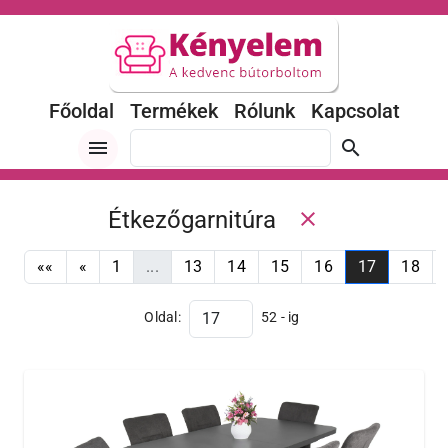
Főoldal
Termékek
Rólunk
Kapcsolat
menu
search
Étkezőgarnitúra
close
««
«
1
...
13
14
15
16
17
18
Oldal:
52 - ig