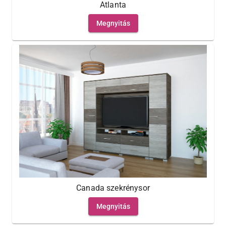
Atlanta
Megnyitás
Canada szekrénysor
Megnyitás