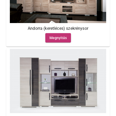
Andorra (keretléces) szekrénysor
Megnyitás