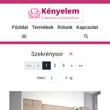
Főoldal
Termékek
Rólunk
Kapcsolat
menu
search
Szekrénysor
close
««
«
1
2
3
»
»»
Oldal:
3 - ig