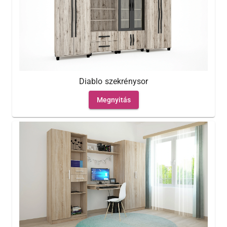
Diablo szekrénysor
Megnyitás