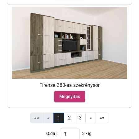
Firenze 380-as szekrénysor
Megnyitás
««
«
1
2
3
»
»»
Oldal:
3 - ig