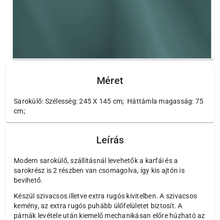
Méret
Sarokülő: Szélesség: 245 X 145 cm; Háttámla magasság: 75
cm;
Leírás
Modern sarokülő, szállításnál levehetők a karfái és a
sarokrész is 2 részben van csomagolva, így kis ajtón is
bevihető.
Készül szivacsos illetve extra rugós kivitelben. A szivacsos
kemény, az extra rugós puhább ülőfelületet biztosít. A
párnák levétele után kiemelő mechanikásan előre húzható az