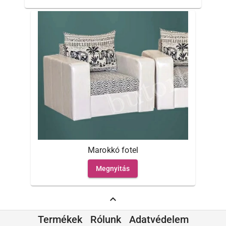
Marokkó fotel
Megnyitás
expand_less
Termékek
Rólunk
Adatvédelem