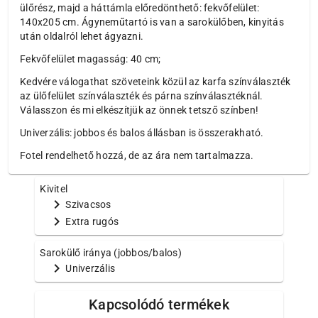
ülőrész, majd a háttámla előredönthető: fekvőfelület:
140x205 cm. Ágyneműtartó is van a sarokülőben, kinyitás
után oldalról lehet ágyazni.
Fekvőfelület magasság: 40 cm;
Kedvére válogathat szöveteink közül az karfa színválaszték
az ülőfelület színválaszték és párna színválasztéknál.
Válasszon és mi elkészítjük az önnek tetsző színben!
Univerzális: jobbos és balos állásban is összerakható.
Fotel rendelhető hozzá, de az ára nem tartalmazza.
Kivitel
chevron_right
Szivacsos
chevron_right
Extra rugós
Sarokülő iránya (jobbos/balos)
chevron_right
Univerzális
Kapcsolódó termékek