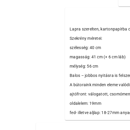
Lapra szerelten, kartonpapírba c
Szekrény méretei:
szélesség: 40 cm
magasság: 41 cm (+ 6 cm láb)
mélység: 56 cm
Balos – jobbos nyitásra is felsze
A bútoraink minden eleme valódi,
ajtófront: válogatot
oldalelem: 19mm
fed- illetve aljlap: 18-27mm any