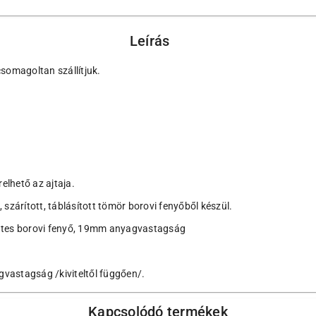
Leírás
somagoltan szállítjuk.
relhető az ajtaja.
 szárított, táblásított tömör borovi fenyőből készül.
t, csomómentes borovi fenyő, 19mm anyagvastag
agvastagság /kiviteltől függően/.
Kapcsolódó termékek