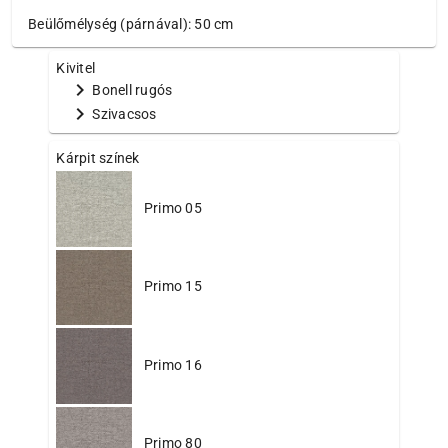
Beülőmélység (párnával): 50 cm
Kivitel
chevron_right
Bonell rugós
chevron_right
Szivacsos
Kárpit színek
Primo 05
Primo 15
Primo 16
Primo 80