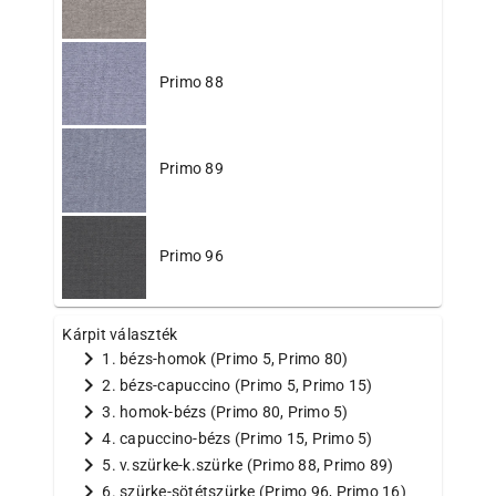
Primo 88
Primo 89
Primo 96
Kárpit választék
chevron_right
1. bézs-homok (Primo 5, Primo 80)
chevron_right
2. bézs-capuccino (Primo 5, Primo 15)
chevron_right
3. homok-bézs (Primo 80, Primo 5)
chevron_right
4. capuccino-bézs (Primo 15, Primo 5)
chevron_right
5. v.szürke-k.szürke (Primo 88, Primo 89)
chevron_right
6. szürke-sötétszürke (Primo 96, Primo 16)