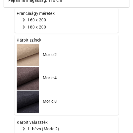
Fejtámla magasság: 110 cm
Franciaágy méretek
chevron_right
160 x 200
chevron_right
180 x 200
Kárpit színek
Moric 2
Moric 4
Moric 8
Kárpit választék
chevron_right
1. bézs (Moric 2)