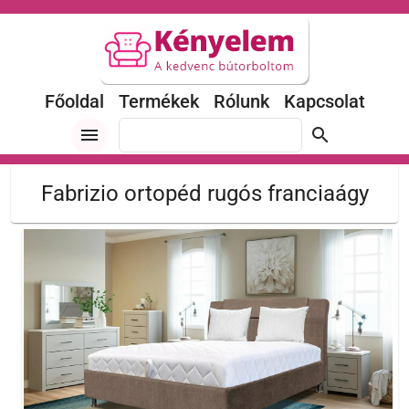
Főoldal
Termékek
Rólunk
Kapcsolat
menu
search
Fabrizio ortopéd rugós franciaágy