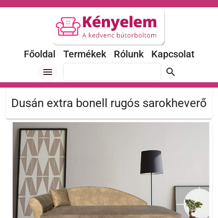
Főoldal
Termékek
Rólunk
Kapcsolat
menu
search
Dusán extra bonell rugós sarokheverő