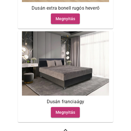
Dusán extra bonell rugós heverő
Megnyitás
Dusán franciaágy
Megnyitás
expand_less