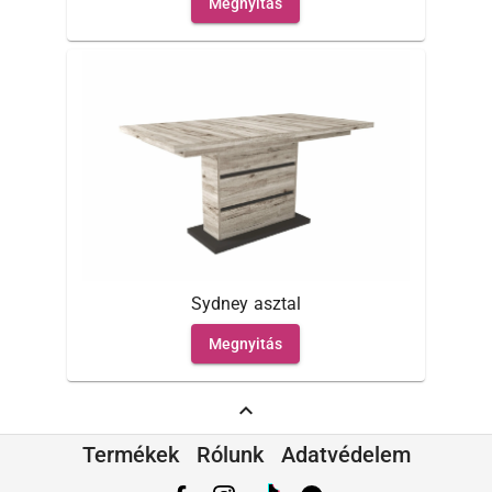
Megnyitás
Sydney asztal
Megnyitás
expand_less
Termékek
Rólunk
Adatvédelem