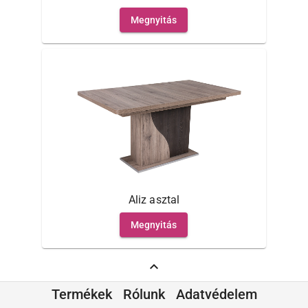
Megnyitás
Aliz asztal
Megnyitás
expand_less
Termékek
Rólunk
Adatvédelem