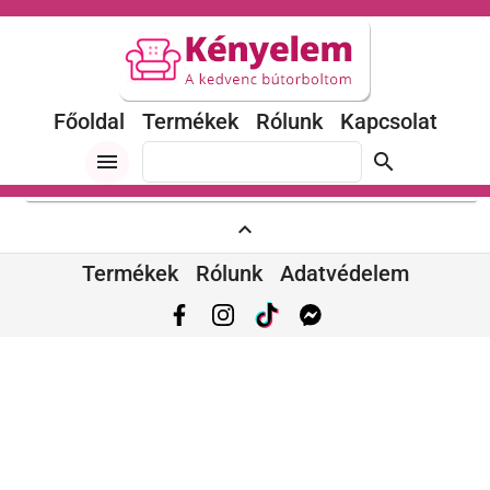
Főoldal
Termékek
Rólunk
Kapcsolat
menu
search
expand_less
Termékek
Rólunk
Adatvédelem