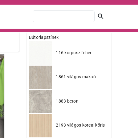
search
Bútorlapszínek
116 korpusz fehér
1861 világos makaó
1883 beton
2193 világos koreai kőris