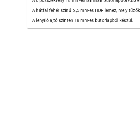
A cipősszekrény 18 mm-es laminált bútorlapból ABS é
A hátfal fehér színű 2,5 mm-es HDF lemez, mely tűzők
A lenyíló ajtó szintén 18 mm-es bútorlapból készül.