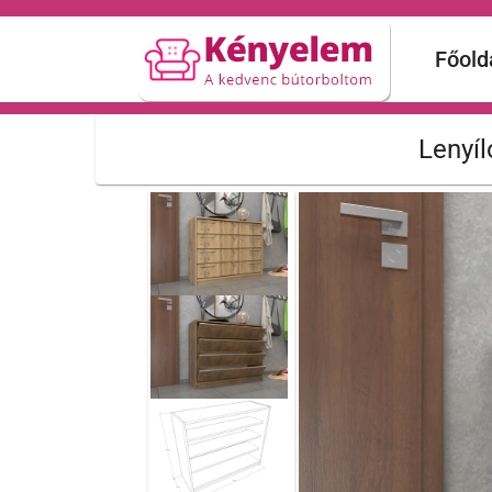
Főold
Lenyí