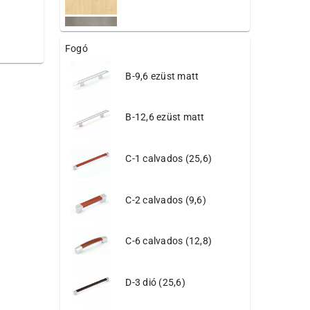
380 világos element
Fogó
B-9,6 ezüst matt
381 bükk
B-12,6 ezüst matt
385 világos cosmos
C-1 calvados (25,6)
C-2 calvados (9,6)
4024 bolzano tölgy
C-6 calvados (12,8)
4025 corcondia tölgy
D-3 dió (25,6)