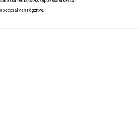
lzárással és köldökcsapozással készül.
apoccsal van rögzítve.