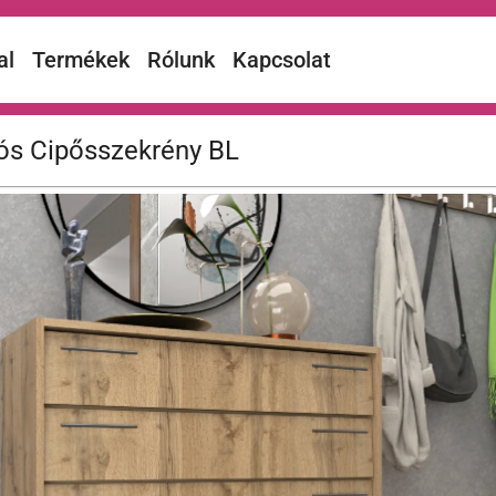
al
Termékek
Rólunk
Kapcsolat
lós Cipősszekrény BL