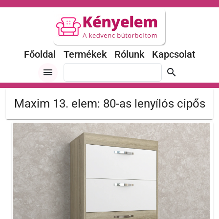
Főoldal
Termékek
Rólunk
Kapcsolat
menu
search
Maxim 13. elem: 80-as lenyílós cipős