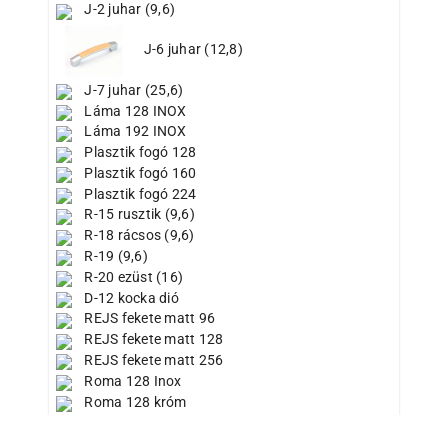
J-2 juhar (9,6)
J-6 juhar (12,8)
J-7 juhar (25,6)
Láma 128 INOX
Láma 192 INOX
Plasztik fogó 128
Plasztik fogó 160
Plasztik fogó 224
R-15 rusztik (9,6)
R-18 rácsos (9,6)
R-19 (9,6)
R-20 ezüst (16)
D-12 kocka dió
REJS fekete matt 96
REJS fekete matt 128
REJS fekete matt 256
Roma 128 Inox
Roma 128 króm
Roma 160-Inox
Rúd INOX 192