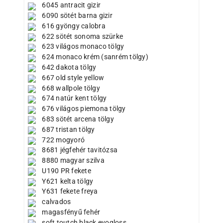
6045 antracit gizir
6090 sötét barna gizir
616 gyöngy calobra
622 sötét sonoma szürke
623 világos monaco tölgy
624 monaco krém (sanrém tölgy)
642 dakota tölgy
667 old style yellow
668 wallpole tölgy
674 natúr kent tölgy
676 világos piemona tölgy
683 sötét arcena tölgy
687 tristan tölgy
722 mogyoró
8681 jégfehér tavitózsa
8880 magyar szilva
U190 PR fekete
Y621 kelta tölgy
Y631 fekete freya
calvados
magasfényű fehér
soft toutch black evogloss