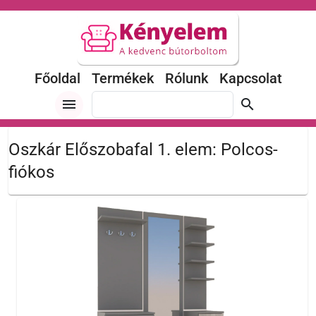
Főoldal
Termékek
Rólunk
Kapcsolat
menu
search
Oszkár Előszobafal 1. elem: Polcos-
fiókos