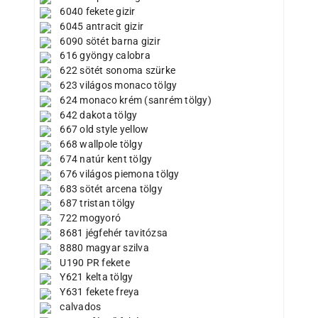
6040 fekete gizir
6045 antracit gizir
6090 sötét barna gizir
616 gyöngy calobra
622 sötét sonoma szürke
623 világos monaco tölgy
624 monaco krém (sanrém tölgy)
642 dakota tölgy
667 old style yellow
668 wallpole tölgy
674 natúr kent tölgy
676 világos piemona tölgy
683 sötét arcena tölgy
687 tristan tölgy
722 mogyoró
8681 jégfehér tavitózsa
8880 magyar szilva
U190 PR fekete
Y621 kelta tölgy
Y631 fekete freya
calvados