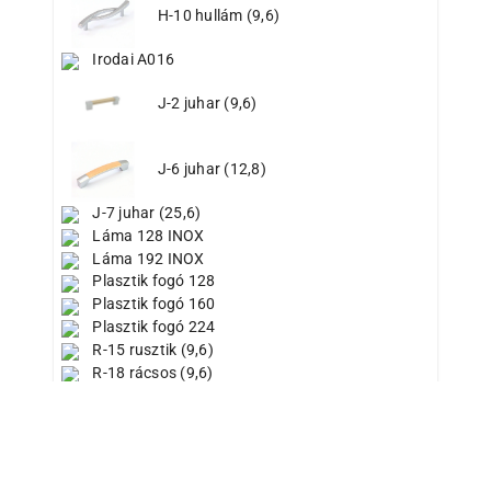
H-10 hullám (9,6)
Irodai A016
J-2 juhar (9,6)
J-6 juhar (12,8)
J-7 juhar (25,6)
Láma 128 INOX
Láma 192 INOX
Plasztik fogó 128
Plasztik fogó 160
Plasztik fogó 224
R-15 rusztik (9,6)
R-18 rácsos (9,6)
R-19 (9,6)
R-20 ezüst (16)
D-12 kocka dió
REJS fekete matt 96
REJS fekete matt 128