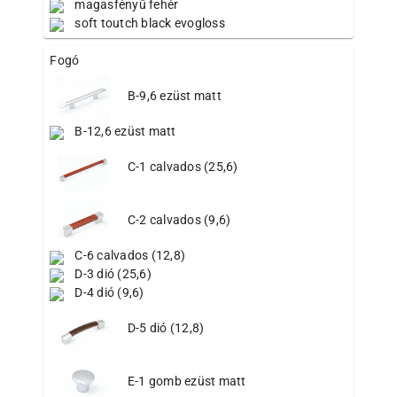
magasfényű fehér
soft toutch black evogloss
Fogó
B-9,6 ezüst matt
B-12,6 ezüst matt
C-1 calvados (25,6)
C-2 calvados (9,6)
C-6 calvados (12,8)
D-3 dió (25,6)
D-4 dió (9,6)
D-5 dió (12,8)
E-1 gomb ezüst matt