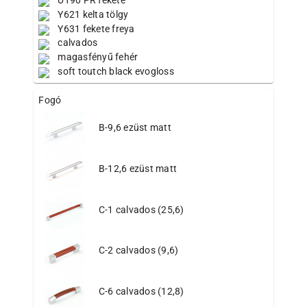
U190 PR fekete
Y621 kelta tölgy
Y631 fekete freya
calvados
magasfényű fehér
soft toutch black evogloss
Fogó
B-9,6 ezüst matt
B-12,6 ezüst matt
C-1 calvados (25,6)
C-2 calvados (9,6)
C-6 calvados (12,8)