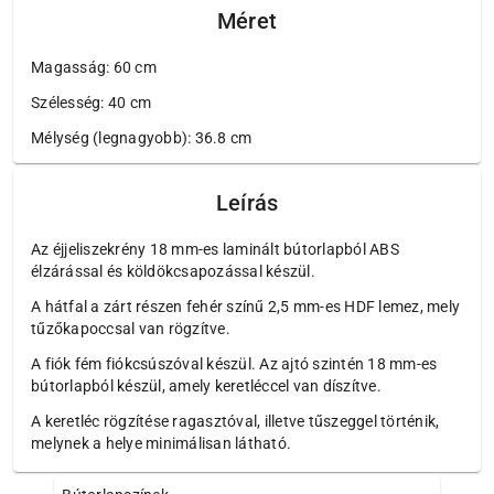
Méret
Magasság: 60 cm
Szélesség: 40 cm
Mélység (legnagyobb): 36.8 cm
Leírás
Az éjjeliszekrény 18 mm-es laminált bútorlapból ABS
élzárással és köldökcsapozással készül.
A hátfal a zárt részen fehér színű 2,5 mm-es HDF lemez, mely
tűzőkapoccsal van rögzítve.
A fiók fém fiókcsúszóval készül. Az ajtó szintén 18 mm-es
bútorlapból készül, amely keretléccel van díszítve.
A keretléc rögzítése ragasztóval, illetve tűszeggel történik,
melynek a helye minimálisan látható.