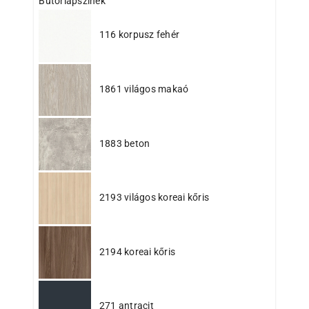
Bútorlapszínek
116 korpusz fehér
1861 világos makaó
1883 beton
2193 világos koreai kőris
2194 koreai kőris
271 antracit