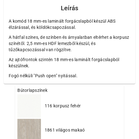
Leírás
A komód 18 mm-es laminált forgácslapból készül ABS
élzárással, és köldökcsapozással.
A hátfal színes, de színben és árnyalatban eltérhet a korpusz
színétől. 2,5 mm-es HDF lemezből készül, és
tűzőkapcsozással van rögzítve.
Az ajtófrontok szintén 18 mm-es laminált forgácslapból
készülnek.
Fogó nélküli "Push open" nyitással.
Bútorlapszínek
116 korpusz fehér
1861 világos makaó