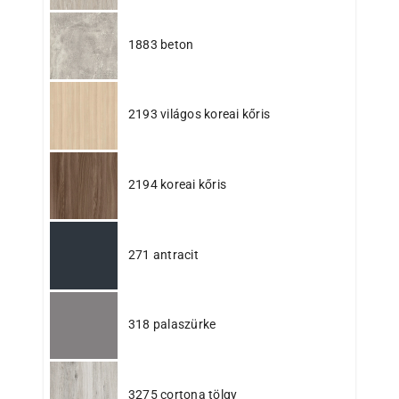
1883 beton
2193 világos koreai kőris
2194 koreai kőris
271 antracit
318 palaszürke
3275 cortona tölgy