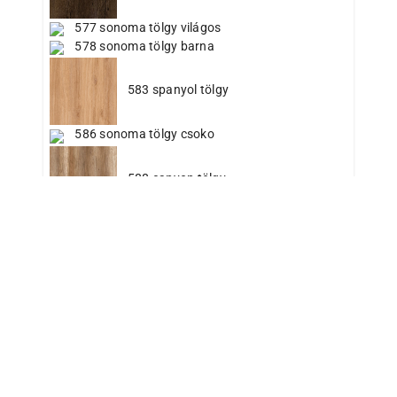
577 sonoma tölgy világos
578 sonoma tölgy barna
583 spanyol tölgy
586 sonoma tölgy csoko
588 canyon tölgy
6010 fehér egyoldalas gizir
6015 bézs gizir
6025 kapucsinó gizir
6040 fekete gizir
Kivetőpánt
6045 antracit gizir