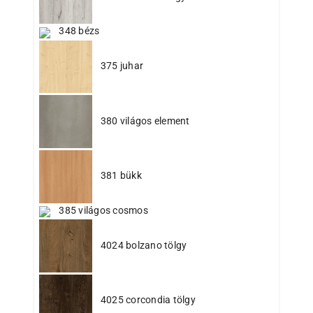
348 bézs
375 juhar
380 világos element
381 bükk
385 világos cosmos
4024 bolzano tölgy
4025 corcondia tölgy