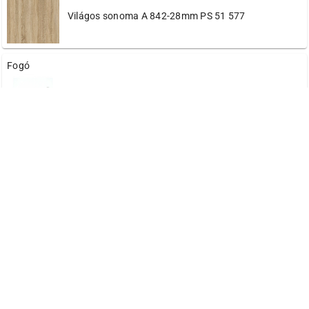
Világos sonoma A 842-28mm PS 51 577
Fogó
B-9,6 ezüst matt
B-12,6 ezüst matt
C-1 calvados (25,6)
C-2 calvados (9,6)
C-6 calvados (12,8)
D-3 dió (25,6)