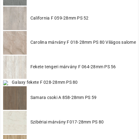
623 világos monaco tölgy
624 monaco krém (sanrém tölgy)
642 dakota tölgy
California F 059-28mm PS 52
667 old style yellow
668 wallpole tölgy
674 natúr kent tölgy
676 világos piemona tölgy
Carolina márvány F 018-28mm PS 80 Világos salome
683 sötét arcena tölgy
687 tristan tölgy
722 mogyoró
8681 jégfehér tavitózsa
Fekete tengeri márvány F 064-28mm PS 56
8880 magyar szilva
U190 PR fekete
Galaxy fekete F 028-28mm PS 80
Y621 kelta tölgy
Y631 fekete freya
calvados
Samara csoki A 858-28mm PS 59
magasfényű fehér
soft toutch black evogloss
Szibériai márvány F017-28mm PS 80