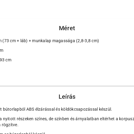
Méret
 (73 cm + láb) + munkalap magassága (2,8-3,8 cm)
cm
193 cm
Leírás
 bútorlapból ABS élzárással és köldökcsapozással készül.
, a nyitott részeken színes, de színben és árnyalatban eltérhet a korpu
 rögzítve.