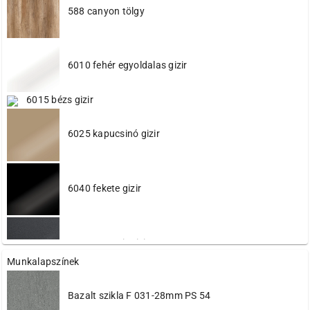
588 canyon tölgy
6010 fehér egyoldalas gizir
6015 bézs gizir
6025 kapucsinó gizir
6040 fekete gizir
6045 antracit gizir
Munkalapszínek
6090 sötét barna gizir
616 gyöngy calobra
Bazalt szikla F 031-28mm PS 54
622 sötét sonoma szürke