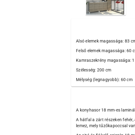
Alsó elemek magassága: 83 cm
Felső elemek magassága: 60 
Kamraszekrény magassága: 
Szélesség: 200 cm
Mélység (legnagyobb): 60 cm
A konyhasor 18 mm-es laminált
A hátfal a zárt részeken fehér
lemez, mely tűzőkapoccsal van