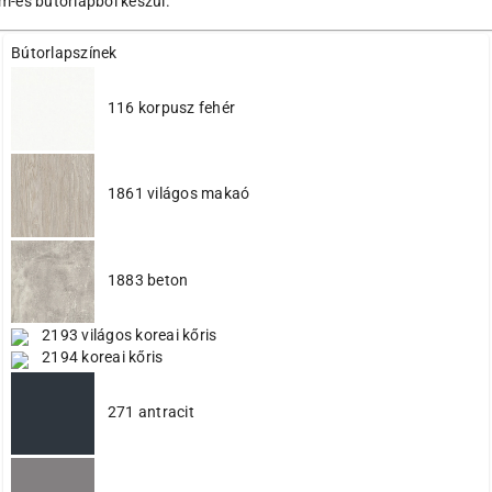
mm-es bútorlapból készül.
Bútorlapszínek
116 korpusz fehér
1861 világos makaó
1883 beton
2193 világos koreai kőris
2194 koreai kőris
271 antracit