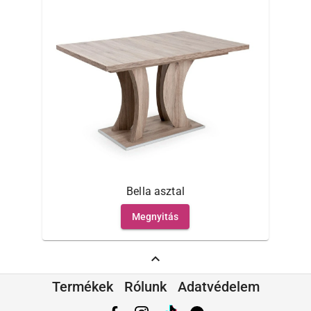
Bella asztal
Megnyitás
expand_less
Termékek
Rólunk
Adatvédelem