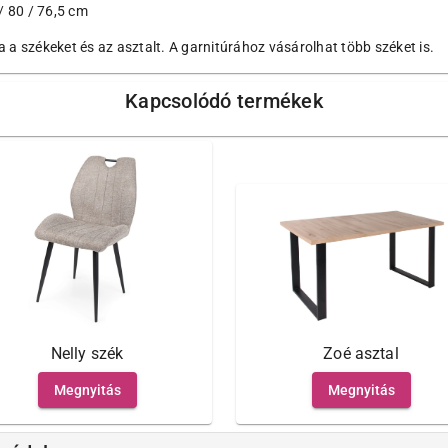
 80 / 76,5 cm
 a székeket és az asztalt. A garnitúrához vásárolhat több széket is.
Kapcsolódó termékek
Nelly szék
Zoé asztal
Megnyitás
Megnyitás