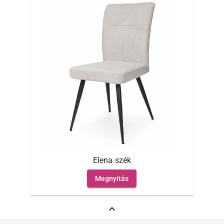
Elena szék
Megnyitás
expand_less