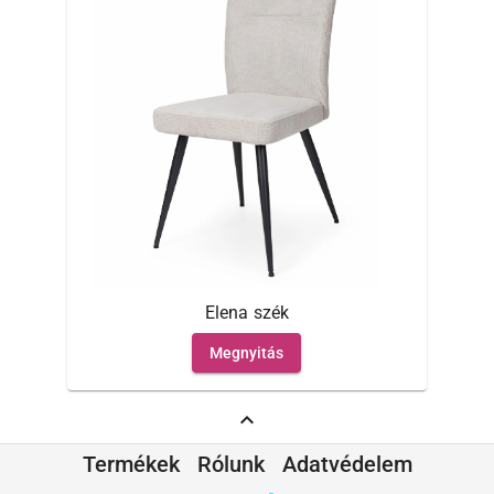
Elena szék
Megnyitás
expand_less
Termékek
Rólunk
Adatvédelem