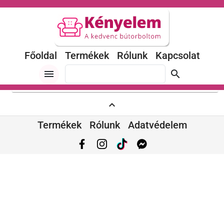
Főoldal
Termékek
Rólunk
Kapcsolat
menu
search
expand_less
Termékek
Rólunk
Adatvédelem