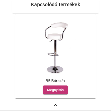
Kapcsolódó termékek
B5 Bárszék
Megnyitás
expand_less