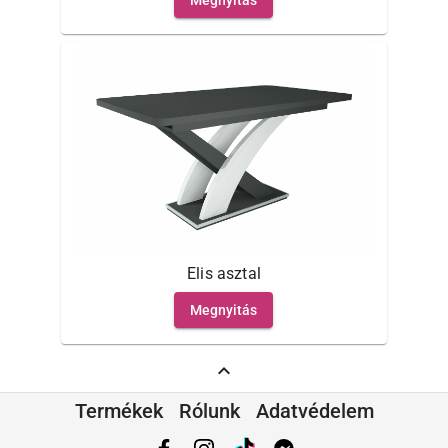
Elis asztal
Megnyitás
expand_less
Termékek
Rólunk
Adatvédelem