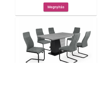
Megnyitás
Teo 6 személyes étkező Norton asztallal
Megnyitás