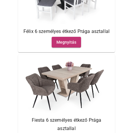
Félix 6 személyes étkező Prága asztallal
Megnyitás
Fiesta 6 személyes étkező Prága
asztallal