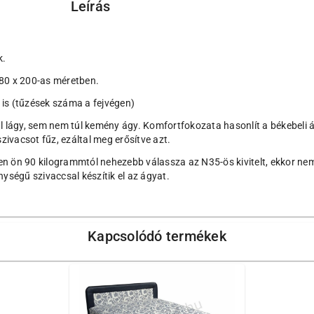
Leírás
k.
180 x 200-as méretben.
l is (tűzések száma a fejvégen)
lágy, sem nem túl kemény ágy. Komfortfokozata hasonlít a békebeli 
szivacsot fűz, ezáltal meg erősítve azt.
en ön 90 kilogrammtól nehezebb válassza az N35-ös kivitelt, ekkor ne
ségű szivaccsal készítik el az ágyat.
Kapcsolódó termékek