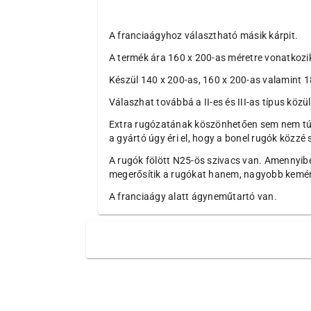
A franciaágyhoz választható másik kárpit.
A termék ára 160 x 200-as méretre vonatkozi
Készül 140 x 200-as, 160 x 200-as valamint 
Válaszhat továbbá a II-es és III-as típus közü
Extra rugózatának köszönhetően sem nem túl 
a gyártó úgy éri el, hogy a bonel rugók közzé 
A rugók fölött N25-ös szivacs van. Amennyib
megerősítik a rugókat hanem, nagyobb kemény
A franciaágy alatt ágyneműtartó van.