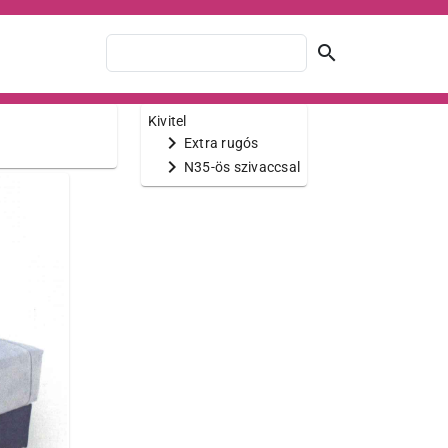
search
Kivitel
chevron_right
Extra rugós
chevron_right
N35-ös szivaccsal