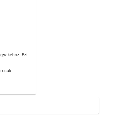
ágyakéhoz. Ezt
m csak