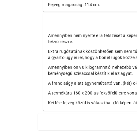
Fejvég magasság: 114 cm.
Amennyiben nem nyerte el a tetszését a képen
fekvő részre.
Extra rugózatának köszönhetően sem nem túl 
a gyártó úgy éri el, hogy a bonel rugók közzé 
Amennyiben ön 90 kilogrammtól nehezebb vál
keménységű szivaccsal készítik el az ágyat.
A franciaágy alatt ágyneműtartó van, (két) o
A termékára 160 x 200-as fekvőfelületre vonat
Kétféle fejvég közül is választhat (fő képen lá