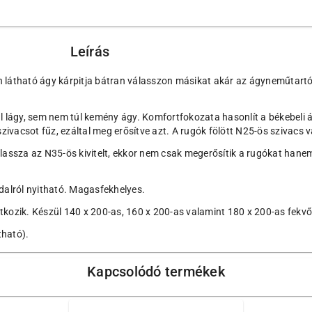
Leírás
 látható ágy kárpitja bátran válasszon másikat akár az ágyneműtartó 
lágy, sem nem túl kemény ágy. Komfortfokozata hasonlít a békebeli 
szivacsot fűz, ezáltal meg erősítve azt. A rugók fölött N25-ös szivacs 
assza az N35-ös kivitelt, ekkor nem csak megerősítik a rugókat hane
ldalról nyitható. Magasfekhelyes.
kozik. Készül 140 x 200-as, 160 x 200-as valamint 180 x 200-as fekvőf
tható).
Kapcsolódó termékek