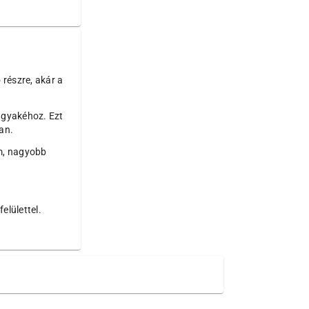
részre, akár a
ágyakéhoz. Ezt
van.
m, nagyobb
elülettel.