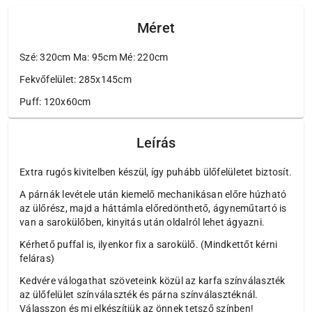
Méret
Szé: 320cm Ma: 95cm Mé: 220cm
Fekvőfelület: 285x145cm
Puff: 120x60cm
Leírás
Extra rugós kivitelben készül, így puhább ülőfelületet biztosít.
A párnák levétele után kiemelő mechanikásan előre húzható
az ülőrész, majd a háttámla előredönthető, ágyneműtartó is
van a sarokülőben, kinyitás után oldalról lehet ágyazni.
Kérhető puffal is, ilyenkor fix a sarokülő. (Mindkettőt kérni
feláras)
Kedvére válogathat szöveteink közül az karfa színválaszték
az ülőfelület színválaszték és párna színválasztéknál.
Válasszon és mi elkészítjük az önnek tetsző színben!