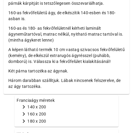
párnák kárpitját is tetszőlegesen összevariálhatja.
160-as fekvőfelületű ágy, de elkészítik 140-esben és 180-
asban is.
160-as és 180- as fekvőfelületnél kérheti laminált
ágyneműtartóval, matrac nélkül, nyitható matrac tartóval is.
(mintha ágykeret lenne)
A képen látható termék 10 cm vastag szivacsos fekvőfelületű
(kemény), de elkészül extrarugós ágyrésszel (puhább,
domború) is. Válassza ki a fekvőfelület kialakításánál!
Két párna tartozéka az ágynak.
Három darabban szállítjuk. Lábak nincsenek felszerelve, de
az ágy tartozéka.
Franciaágy méretek
chevron_right
140 x 200
chevron_right
160 x 200
chevron_right
180 x 200