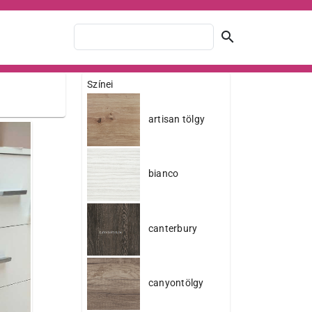
search
Színei
artisan tölgy
bianco
canterbury
canyontölgy