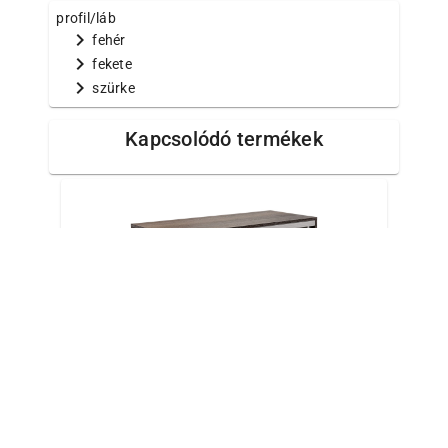
profil/láb
chevron_right
fehér
chevron_right
fekete
chevron_right
szürke
Kapcsolódó termékek
Magasfényű 2 tolóajtós komód