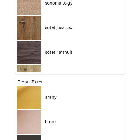
sonoma tölgy
sötét jusztusz
sötét katthult
viking tölgy
Front - Betét
arany
bronz