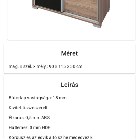
Méret
mag. × szél. × mély.: 90 × 115 × 50 cm
Leírás
Bútorlap vastagsága: 18 mm
Kivitel: összeszerelt
Élzárás: 0,5 mm ABS
Hátlemez: 3 mm HDF
Korpusz és az egyik ajtó színe megegyezik.