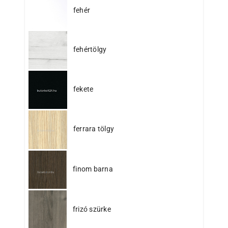
fehér
fehértölgy
fekete
ferrara tölgy
finom barna
frizó szürke