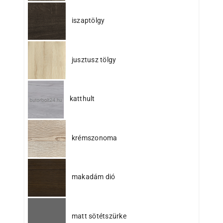
iszaptölgy
jusztusz tölgy
katthult
krémszonoma
makadám dió
matt sötétszürke