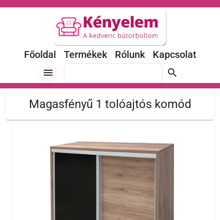
Főoldal
Termékek
Rólunk
Kapcsolat
menu
search
Magasfényű 1 tolóajtós komód