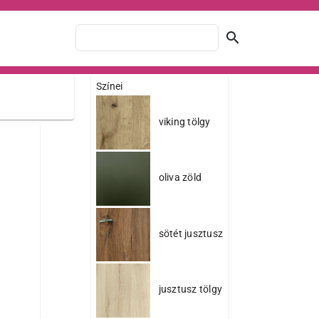
search
Színei
viking tölgy
oliva zöld
sötét jusztusz
jusztusz tölgy