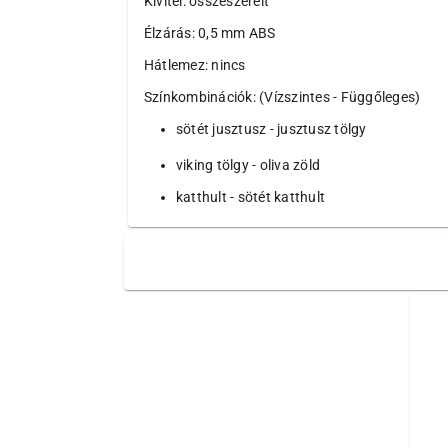
Kivitel: összeszerelt
Élzárás: 0,5 mm ABS
Hátlemez: nincs
Színkombinációk: (Vízszintes - Függőleges)
sötét jusztusz - jusztusz tölgy
viking tölgy - oliva zöld
katthult - sötét katthult