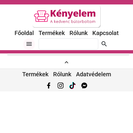
Főoldal
Termékek
Rólunk
Kapcsolat
menu
search
expand_less
Termékek
Rólunk
Adatvédelem