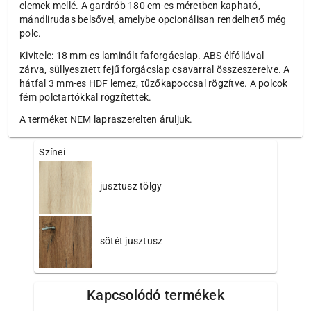
elemek mellé. A gardrób 180 cm-es méretben kapható,
mándlirudas belsővel, amelybe opcionálisan rendelhető még
polc.
Kivitele: 18 mm-es laminált faforgácslap. ABS élfóliával
zárva, süllyesztett fejű forgácslap csavarral összeszerelve. A
hátfal 3 mm-es HDF lemez, tűzőkapoccsal rögzítve. A polcok
fém polctartókkal rögzítettek.
A terméket NEM lapraszerelten áruljuk.
Színei
jusztusz tölgy
sötét jusztusz
Kapcsolódó termékek