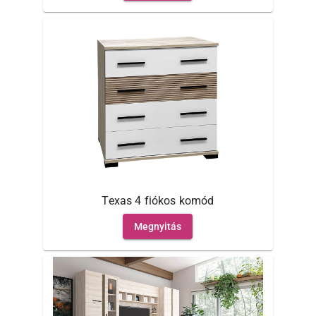
Texas 4 fiókos komód
Megnyitás