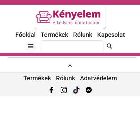
Főoldal
Termékek
Rólunk
Kapcsolat
menu
search
expand_less
Termékek
Rólunk
Adatvédelem