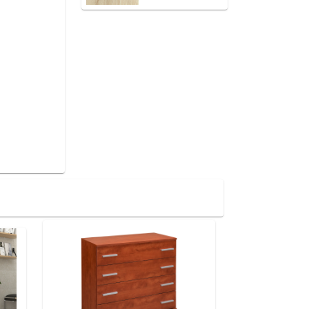
katthult
krémszonoma
makadám dió
matt sötétszürke
nero