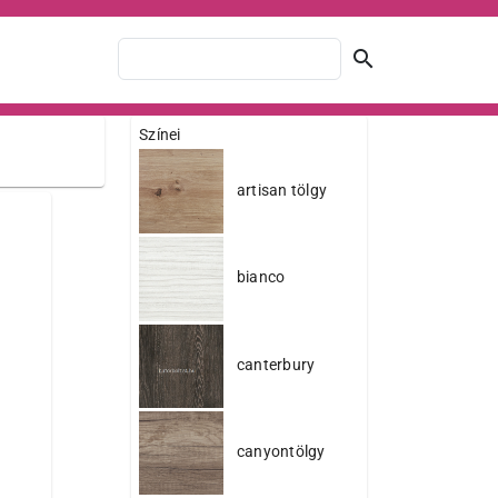
search
Színei
artisan tölgy
bianco
canterbury
canyontölgy