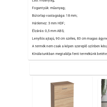
Láb: műanyag;
Fogantyúk: műanyag;
Bútorlap vastagsága: 18 mm;
Hátlemez: 3 mm HDF;
Élzárás: 0,5 mm ABS;
Lenyílós ajtajú, 90 cm széles, 83 cm magas ágyn
A termék nem csak a képen szereplő színben készül
Kínálatunkban megtalálja fenti termékünk betétes